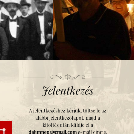
Jelentkezés
A jelentkezéshez kérjük, töltse le az
alábbi jelentkezőlapot, majd a
kitöltés után küldje el a
dalunnep@gmail.com
e-mail címre.