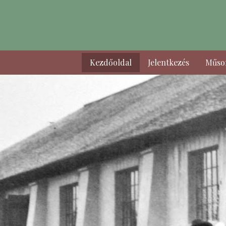
Kezdőoldal
Jelentkezés
Műso