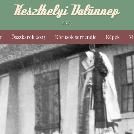
2025
r
Összkarok 2025
Kórusok sorrendje
Képek
V