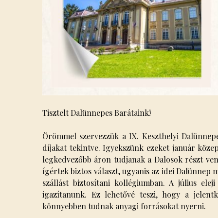
Tisztelt Dalünnepes Barátaink!
Örömmel szervezzük a IX. Keszthelyi Dalünnepet
díjakat tekintve. Igyekszünk ezeket január közep
legkedvezőbb áron tudjanak a Dalosok részt venni
ígértek biztos választ, ugyanis az idei Dalünnep
szállást biztosítani kollégiumban. A július elej
igazítanunk. Ez lehetővé teszi, hogy a jelentk
könnyebben tudnak anyagi forrásokat nyerni.