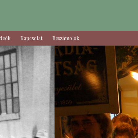
ideók
Kapcsolat
Beszámolók