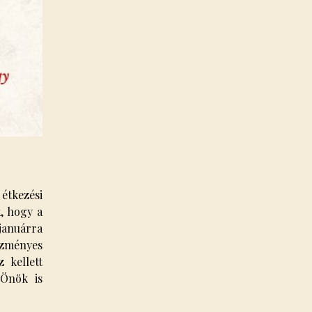
étkezési
k, hogy a
 januárra
vezményes
z kellett
 Önök is