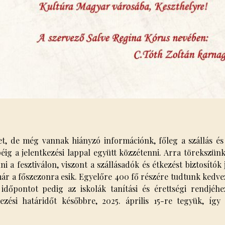
, de még vannak hiányzó információnk, főleg a szállás és 
éig a jelentkezési lappal együtt közzétenni. Arra törekszün
 a fesztiválon, viszont a szállásadók és étkezést biztosítók
 már a főszezonra esik. Egyelőre 400 fő részére tudtunk ked
i időpontot pedig az iskolák tanítási és érettségi rendjéhe
ezési határidőt későbbre, 2025. április 15-re tegyük, így